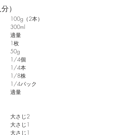
人分）
みつせ鶏ささみ		100g（2本）
水　　　　　　　		300ml
塩　　　　　　　		適量
ローリエ　　　　		1枚
大根　　　　　　		50g
カブ　　　　　　		1/4個
レンコン　　　　		1/4本
カリフラワー　　		1/8株
ぶなしめじ　　　		1/4パック
塩（塩揉み用）　		適量　　　
白ワイン　　　　		大さじ2　　　　
酢　　　　　　　		大さじ1
オリーブオイル　		大さじ1