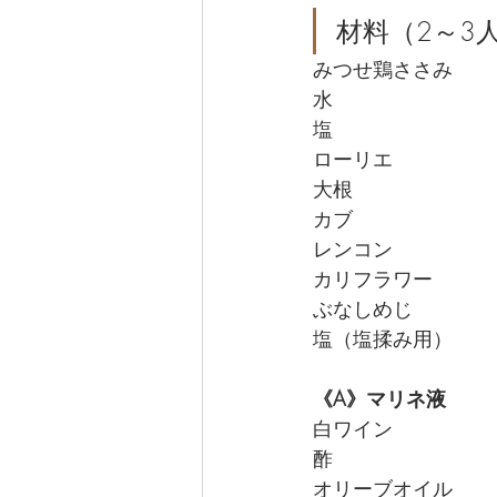
材料（2～3
《A》マリネ液