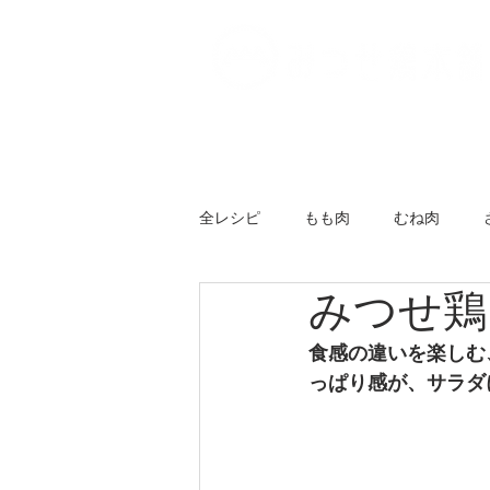
Home
会社概要｜本社
全レシピ
もも肉
むね肉
みつせ鶏
丸鶏・半丸
スライス
ミ
食感の違いを楽しむ
っぱり感が、サラダ