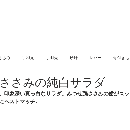
店舗紹介
みつせ鶏とは
Shopping
レシピ
ささみ
手羽元
手羽先
砂肝
レバー
骨付きも
ささみの純白サラダ
ンチ
その他
、印象深い真っ白なサラダ。みつせ鶏ささみの歯がスッ
にベストマッチ♪