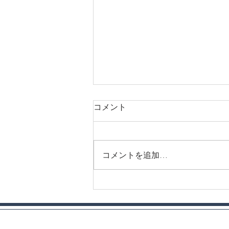
コメント
コメントを追加…
みつせ鶏ささみとオクラの梅
和え