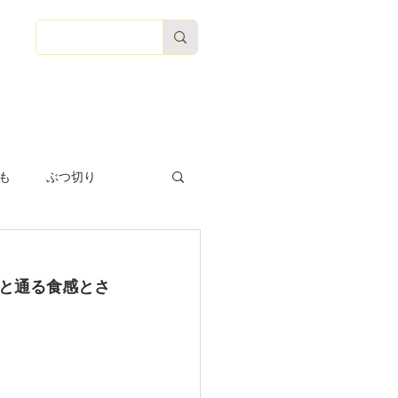
Access
求人応募
More...
も
ぶつ切り
と通る食感とさ