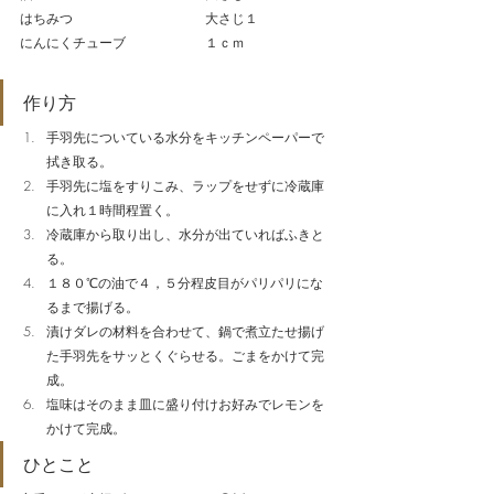
はちみつ　　　　　　　　　　大さじ１
にんにくチューブ　　　　　　１ｃｍ
作り方
手羽先についている水分をキッチンペーパーで
拭き取る。
手羽先に塩をすりこみ、ラップをせずに冷蔵庫
に入れ１時間程置く。
冷蔵庫から取り出し、水分が出ていればふきと
る。
１８０℃の油で４，５分程皮目がパリパリにな
るまで揚げる。
漬けダレの材料を合わせて、鍋で煮立たせ揚げ
た手羽先をサッとくぐらせる。ごまをかけて完
成。
塩味はそのまま皿に盛り付けお好みでレモンを
かけて完成。
ひとこと