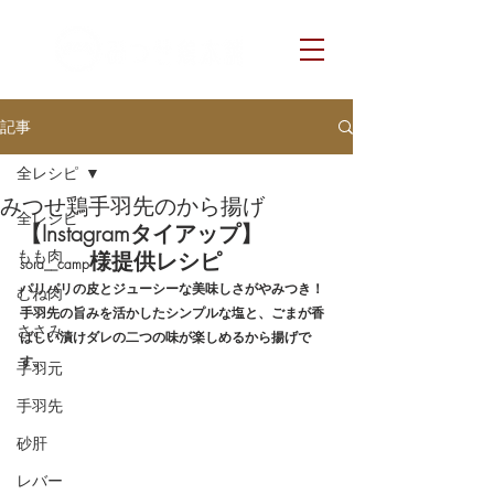
記事
全レシピ
みつせ鶏手羽先のから揚げ
全レシピ
【Instagramタイアップ】　
もも肉
様提供レシピ
sora__camp
パリパリの皮とジューシーな美味しさがやみつき！
むね肉
手羽先の旨みを活かしたシンプルな塩と、ごまが香
ささみ
ばしい漬けダレの二つの味が楽しめるから揚げで
す。
手羽元
手羽先
砂肝
レバー