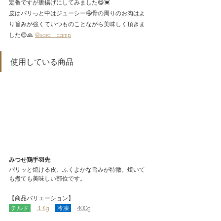
定番ですが唐揚げにしてみました😋💓
皮はバリっと中はジューシー🤤骨の周りのお肉はよ
り旨みが強くていつものことながら美味しく頂きま
した😊🙏 
@sora__camp
使用している商品
みつせ鶏手羽先
パリッと焼ける皮、ふくよかな旨みが特徴。焼いて
も煮ても美味しい部位です。
【商品バリエーション】
チルド
１Kg
 冷凍 
400g