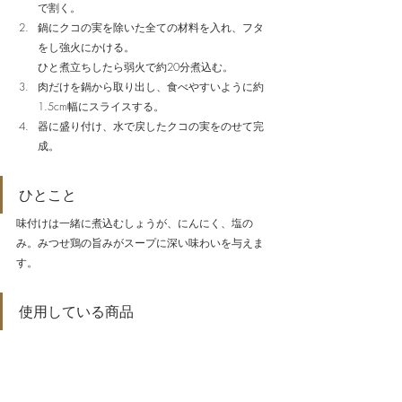
で割く。
鍋にクコの実を除いた全ての材料を入れ、フタ
をし強火にかける。
ひと煮立ちしたら弱火で約20分煮込む。
肉だけを鍋から取り出し、食べやすいように約
1.5cm幅にスライスする。
器に盛り付け、水で戻したクコの実をのせて完
成。
ひとこと
味付けは一緒に煮込むしょうが、にんにく、塩の
み。みつせ鶏の旨みがスープに深い味わいを与えま
す。
使用している商品