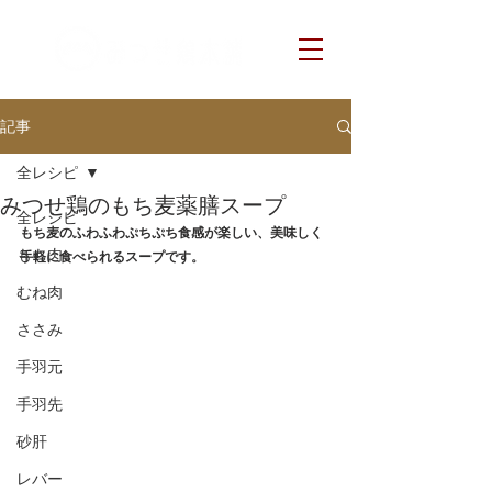
記事
全レシピ
みつせ鶏のもち麦薬膳スープ
全レシピ
もち麦のふわふわぷちぷち食感が楽しい、美味しく
もも肉
手軽に食べられるスープです。
むね肉
ささみ
手羽元
手羽先
砂肝
レバー