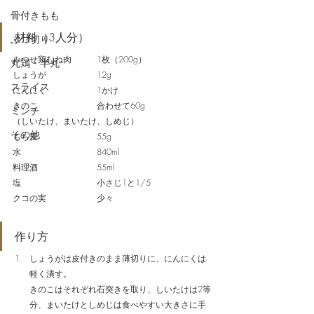
骨付きもも
材料（3人分）
ぶつ切り
みつせ鶏むね肉　　　1枚（200g）
丸鶏・半丸
しょうが　　　　　　12g
スライス
にんにく　　　　　　1かけ
きのこ　　　　　　　合わせて60g
ミンチ
（しいたけ、まいたけ、しめじ）
その他
もち麦　　　　　　　55g　
水　　　　　　　　　840ml
料理酒　　　　　　　55ml
塩　　　　　　　　　小さじ1と1/5
クコの実　　　　　　少々
作り方
しょうがは皮付きのまま薄切りに、にんにくは
軽く潰す。
きのこはそれぞれ石突きを取り、しいたけは2等
分、まいたけとしめじは食べやすい大きさに手