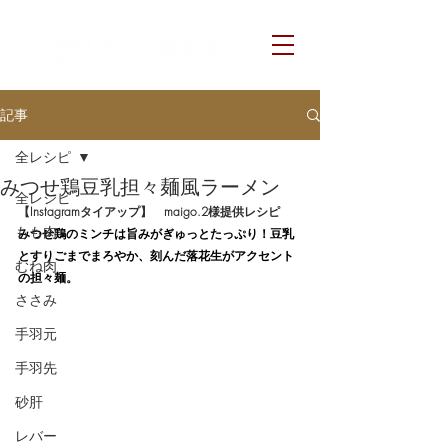
記事
全レシピ
みつせ鶏豆乳担々麺風ラーメン
全レシピ
【Instagramタイアップ】　maigo.2様提供レシピ
もも肉
みつせ鶏のミンチは旨みがぎゅっとたっぷり！豆乳
とすりごまでまろやか、刻んだ落花生がアクセント
むね肉
の担々麺。
ささみ
手羽元
手羽先
砂肝
レバー