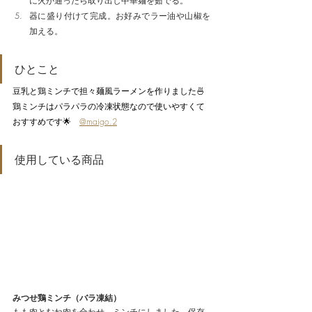
に火が通ったら取り出し中華麺を茹でる。
器に盛り付けて完成。お好みでラー油や山椒を
加える。
ひとこと
豆乳と鶏ミンチで担々麺風ラーメンを作りました🍜
鶏ミンチはパラパラの冷凍状態なので使いやすくて
おすすめです🌟　
@maigo.2
使用している商品
みつせ鶏ミンチ（バラ凍結）
もも肉とむね肉を合わせ、ミンチにしました。保存