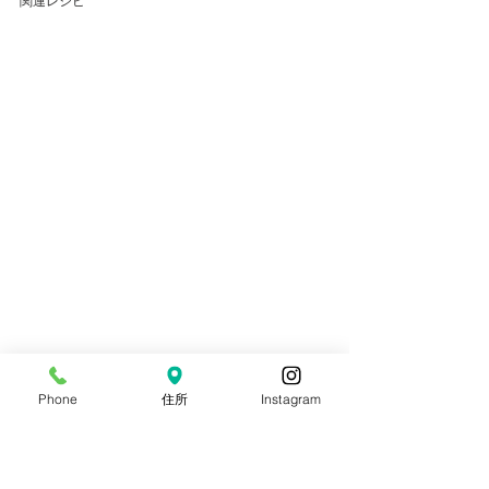
関連レシピ
Phone
住所
Instagram
タグ：
A.フライパン調理
D.Instagramタイアップ