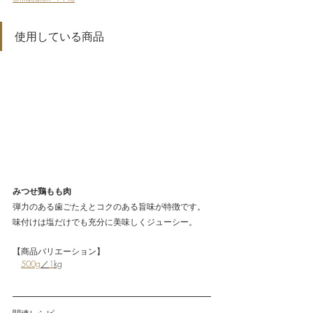
使用している商品
みつせ鶏もも肉
弾力のある歯ごたえとコクのある旨味が特徴です。
味付けは塩だけでも充分に美味しくジューシー。
【商品バリエーション】
500g
／
1
kg