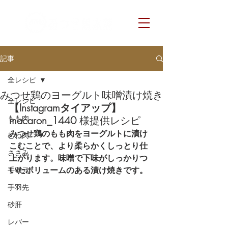
記事
全レシピ
みつせ鶏のヨーグルト味噌漬け焼き
全レシピ
【Instagramタイアップ】　
もも肉
macaron_1440 
様提供レシピ
みつせ鶏のもも肉をヨーグルトに漬け
むね肉
こむことで、より柔らかくしっとり仕
ささみ
上がります。味噌で下味がしっかりつ
いたボリュームのある漬け焼きです。
手羽元
手羽先
砂肝
レバー