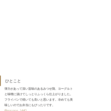
ひとこと
弾力があって深い旨味のあるみつせ鶏、ヨーグルト
と味噌に漬けてしっとりふっくら仕上がりました。
フライパンで焼いても良いと思います。冷めても美
味しいのでお弁当にもぴったりです。
@macaron_1440